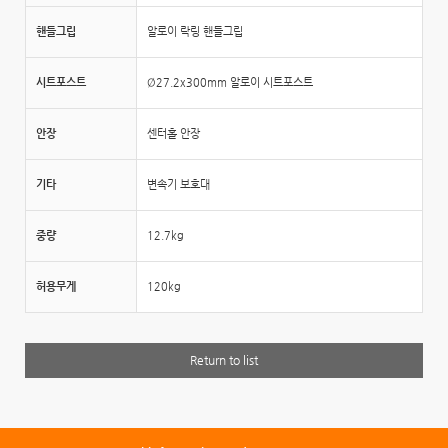
핸들그립
알로이 락링 핸들그립
시트포스트
Ø27.2x300mm 알로이 시트포스트
안장
센터홀 안장
기타
변속기 보호대
중량
12.7kg
허용무게
120kg
Return to list