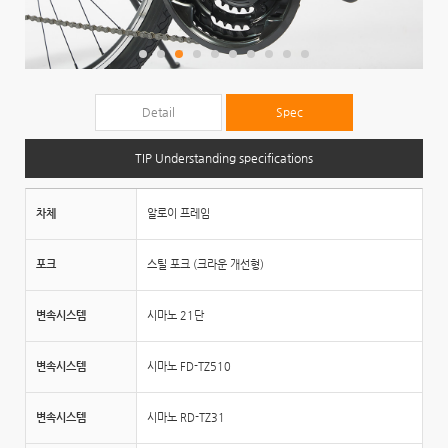
Detail
Spec
TIP Understanding specifications
차체
알로이 프레임
포크
스틸 포크 (크라운 개선형)
변속시스템
시마노 21단
변속시스템
시마노 FD-TZ510
변속시스템
시마노 RD-TZ31