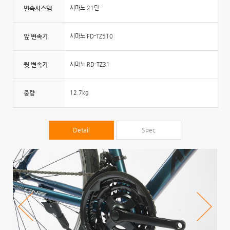
변속시스템
시마노 21단
앞 변속기
시마노 FD-TZ510
뒷 변속기
시마노 RD-TZ31
중량
12.7kg
Detail
Spec