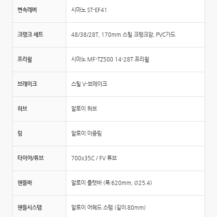
변속레버
시마노 ST-EF41
크랭크 세트
48/38/28T, 170mm 스틸 크랭크암, PVC가드
프리휠
시마노 MF-TZ500 14-28T 프리휠
브레이크
스틸 V-브레이크
허브
알로이 허브
림
알로이 이중림
타이어/튜브
700x35C / FV 튜브
핸들바
알로이 플랫바 (폭:620mm, Ø25.4)
핸들시스템
알로이 어헤드 스템 (길이:80mm)