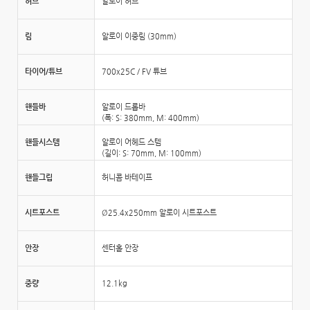
허브
알로이 허브
림
알로이 이중림 (30mm)
타이어/튜브
700x25C / FV 튜브
핸들바
알로이 드롭바
(폭: S: 380mm, M: 400mm)
핸들시스템
알로이 어헤드 스템
(길이: S: 70mm, M: 100mm)
핸들그립
허니콤 바테이프
시트포스트
Ø25.4x250mm 알로이 시트포스트
안장
센터홀 안장
중량
12.1kg