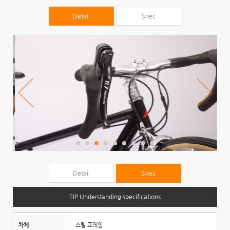
Detail
Spec
Detail
Spec
TIP Understanding specifications
차체
스틸 프레임