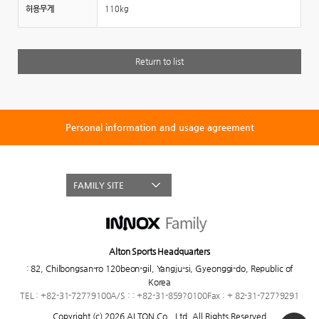
허용무게
110kg
Return to list
Personal information and usage agreement
FAMILY SITE
Alton Sports Headquarters
:
82, Chilbongsan-ro 120beon-gil, Yangju-si, Gyeonggi-do, Republic of
Korea
TEL : +82-31-727?9100
A/S : : +82-31-859?0100
Fax : + 82-31-727?9291
Copyright (c) 2026 ALTON Co., Ltd,
All Rights Reserved