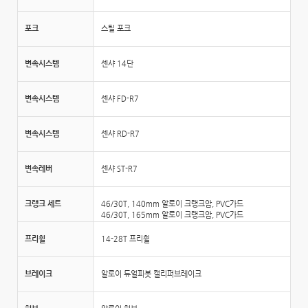
포크
스틸 포크
변속시스템
센샤 14단
변속시스템
센샤 FD-R7
변속시스템
센샤 RD-R7
변속레버
센샤 ST-R7
크랭크 세트
46/30T, 140mm 알로이 크랭크암, PVC가드
46/30T, 165mm 알로이 크랭크암, PVC가드
프리휠
14-28T 프리휠
브레이크
알로이 듀얼피봇 캘리퍼브레이크