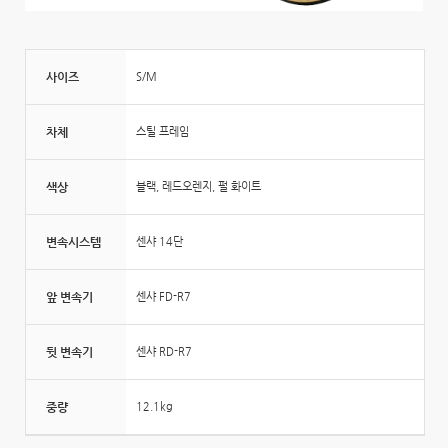
사이즈
S/M
차체
스틸 프레임
색상
블랙, 레드오렌지, 펄 화이트
변속시스템
센샤 14단
앞 변속기
센샤 FD-R7
뒷 변속기
센샤 RD-R7
중량
12.1kg