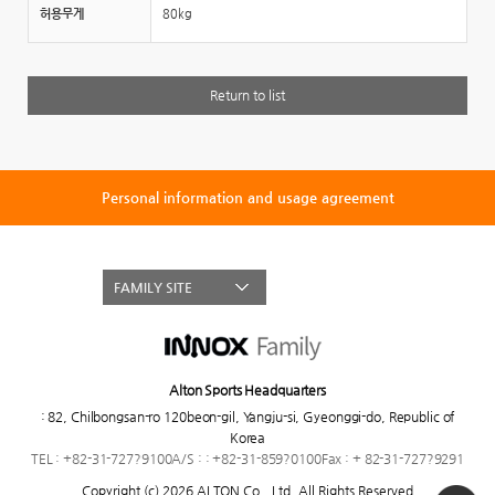
허용무게
80kg
Return to list
Personal information and usage agreement
FAMILY SITE
Alton Sports Headquarters
:
82, Chilbongsan-ro 120beon-gil, Yangju-si, Gyeonggi-do, Republic of
Korea
TEL : +82-31-727?9100
A/S : : +82-31-859?0100
Fax : + 82-31-727?9291
Copyright (c) 2026 ALTON Co., Ltd,
All Rights Reserved