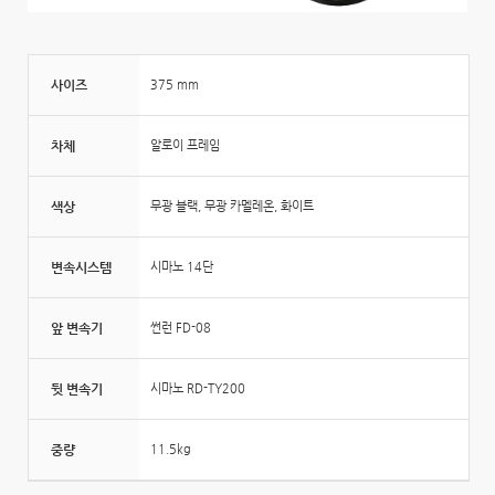
사이즈
375 mm
차체
알로이 프레임
색상
무광 블랙, 무광 카멜레온, 화이트
변속시스템
시마노 14단
앞 변속기
썬런 FD-08
뒷 변속기
시마노 RD-TY200
중량
11.5kg