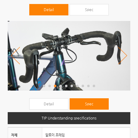
Detail
Spec
Detail
Spec
TIP Understanding specifications
차체
알로이 프레임