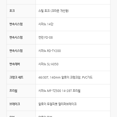
포크
스틸 포크 (크라운 개선형)
변속시스템
시마노 14단
변속시스템
썬런 FD-08
변속시스템
시마노 RD-TY200
변속레버
시마노 SL-A050
크랭크 세트
46/30T, 140mm 알로이 크랭크암, PVC가드
프리휠
시마노 MF-TZ500 14-28T 프리휠
브레이크
알로이 듀얼피봇 캘리퍼브레이크