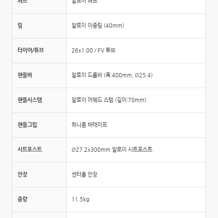
허브
알로이 허브
림
알로이 이중림 (40mm)
타이어/튜브
26x1.00 / FV 튜브
핸들바
알로이 드롭바 (폭:400mm, Ø25.4)
핸들시스템
알로이 어헤드 스템 (길이:70mm)
핸들그립
허니콤 바테이프
시트포스트
Ø27.2x300mm 알로이 시트포스트
안장
센터홀 안장
중량
11.5kg