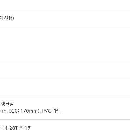
 개선형)
 크랭크암
mm, 520: 170mm), PVC 가드
 14-28T 프리휠