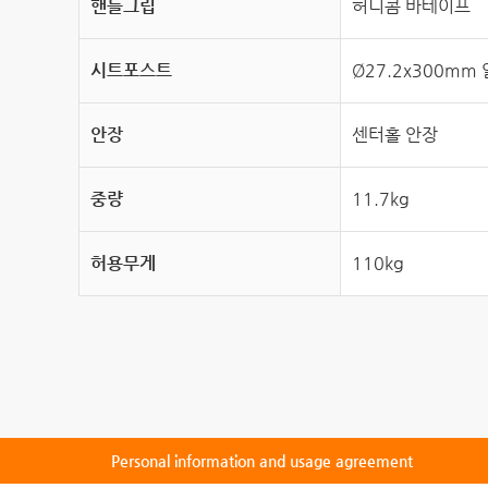
핸들그립
허니콤 바테이프
시트포스트
Ø27.2x300m
안장
센터홀 안장
중량
11.7kg
허용무게
110kg
Personal information and usage agreement