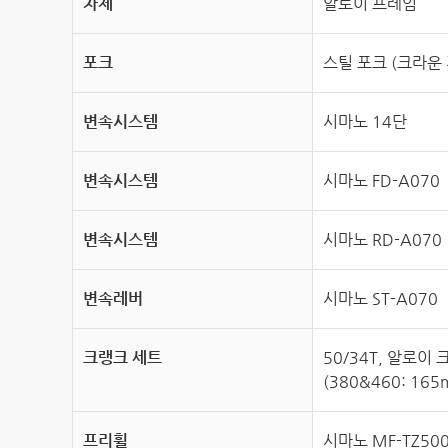
차체
알로이 프레임
포크
스틸 포크 (크라운
변속시스템
시마노 14단
변속시스템
시마노 FD-A070
변속시스템
시마노 RD-A070
변속레버
시마노 ST-A070
크랭크 세트
50/34T, 알로이
(380&460: 165
프리휠
시마노 MF-TZ500