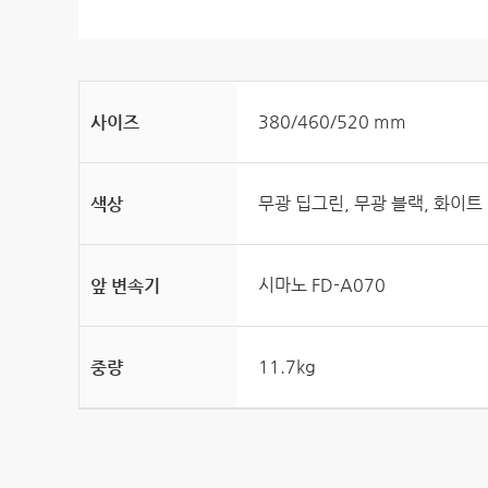
380/460/520 mm
사이즈
무광 딥그린, 무광 블랙, 화이트
색상
시마노 FD-A070
앞 변속기
11.7kg
중량