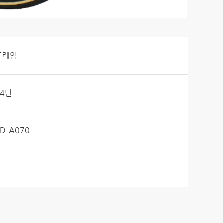
프레임
14단
D-A070