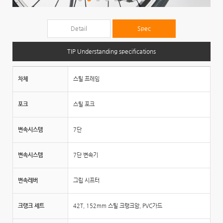
Detail
Spec
TIP Understanding specifications
차체
스틸 프레임
포크
스틸 포크
변속시스템
7단
변속시스템
7단 변속기
변속레버
그립 시프터
크랭크 세트
42T, 152mm 스틸 크랭크암, PVC가드