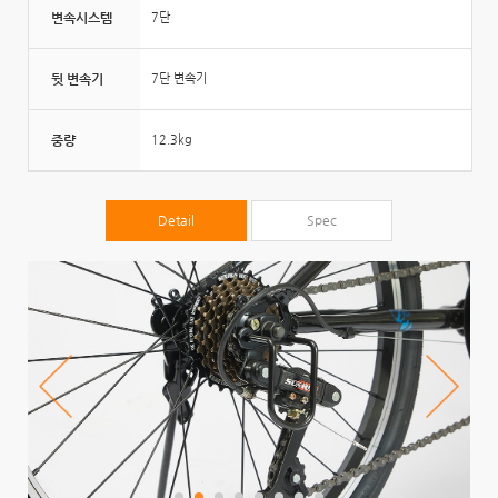
변속시스템
7단
뒷 변속기
7단 변속기
중량
12.3kg
Detail
Spec