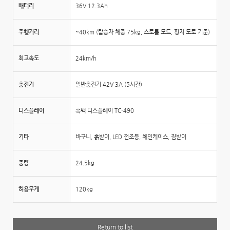
배터리
36V 12.3Ah
주행거리
~40km (탑승자 체중 75kg, 스로틀 모드, 평지 도로 기준)
최고속도
24km/h
충전기
일반충전기 42V 3A (5시간)
디스플레이
흑백 디스플레이 TC-490
기타
바구니, 흙받이, LED 전조등, 체인케이스, 짐받이
중량
24.5kg
허용무게
120kg
Return to list