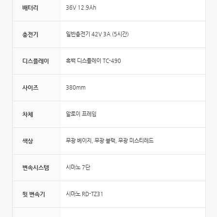
배터리
36V 12.9Ah
충전기
일반충전기 42V 3A (5시간)
디스플레이
흑백 디스플레이 TC-490
사이즈
380mm
차체
알로이 프레임
색상
무광 베이지, 무광 블랙, 무광 미스티레드
변속시스템
시마노 7단
뒷 변속기
시마노 RD-TZ31