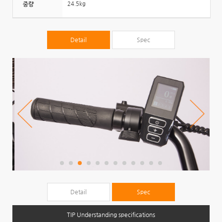
중량
24.5kg
Detail
Spec
Detail
Spec
TIP Understanding specifications