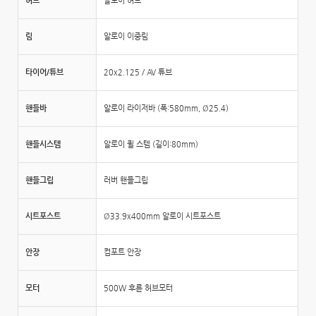
허브
알로이 허브
림
알로이 이중림
타이어/튜브
20x2.125 / AV 튜브
핸들바
알로이 라이저바 (폭:580mm, Ø25.4)
핸들시스템
알로이 퀼 스템 (길이:80mm)
핸들그립
러버 핸들그립
시트포스트
Ø33.9x400mm 알로이 시트포스트
안장
컴포트 안장
모터
500W 후륜 허브모터