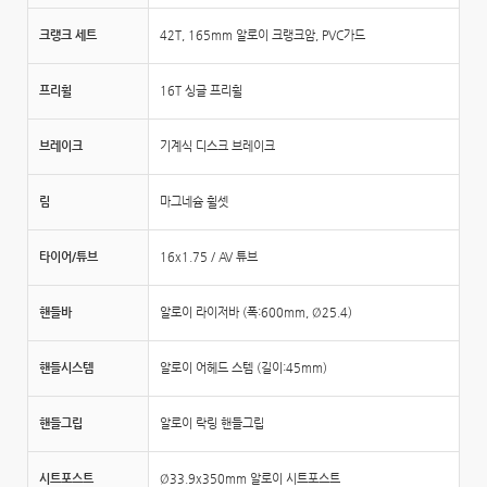
크랭크 세트
42T, 165mm 알로이 크랭크암, PVC가드
프리휠
16T 싱글 프리휠
브레이크
기계식 디스크 브레이크
림
마그네슘 휠셋
타이어/튜브
16x1.75 / AV 튜브
핸들바
알로이 라이저바 (폭:600mm, Ø25.4)
핸들시스템
알로이 어헤드 스템 (길이:45mm)
핸들그립
알로이 락링 핸들그립
시트포스트
Ø33.9x350mm 알로이 시트포스트