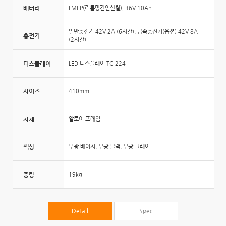
배터리
LMFP(리튬망간인산철), 36V 10Ah
일반충전기 42V 2A (6시간), 급속충전기(옵션) 42V 8A
충전기
(2시간)
디스플레이
LED 디스플레이 TC-224
사이즈
410mm
차체
알로이 프레임
색상
무광 베이지, 무광 블랙, 무광 그레이
중량
19kg
Detail
Spec