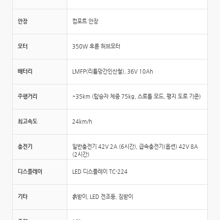
안장
컴포트 안장
모터
350W 후륜 허브모터
배터리
LMFP(리튬망간인산철), 36V 10Ah
주행거리
~35km (탑승자 체중 75kg, 스로틀 모드, 평지 도로 기준)
최고속도
24km/h
충전기
일반충전기 42V 2A (6시간), 급속충전기(옵션) 42V 8A
(2시간)
디스플레이
LED 디스플레이 TC-224
기타
흙받이, LED 전조등, 짐받이