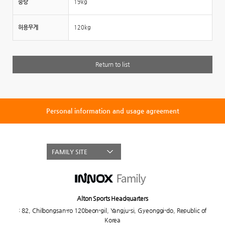
중량
19kg
허용무게
120kg
Return to list
Personal information and usage agreement
FAMILY SITE
Alton Sports Headquarters
:
82, Chilbongsan-ro 120beon-gil, Yangju-si, Gyeonggi-do, Republic of
Korea