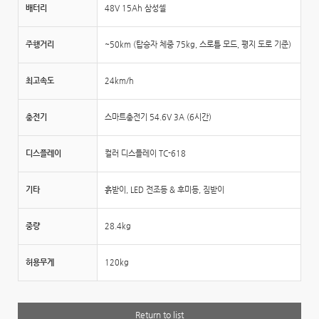
배터리
48V 15Ah 삼성셀
주행거리
~50km (탑승자 체중 75kg, 스로틀 모드, 평지 도로 기준)
최고속도
24km/h
충전기
스마트충전기 54.6V 3A (6시간)
디스플레이
컬러 디스플레이 TC-618
기타
흙받이, LED 전조등 & 후미등, 짐받이
중량
28.4kg
허용무게
120kg
Return to list