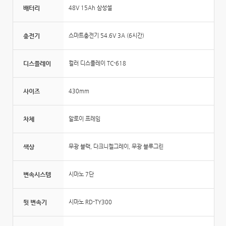
배터리
48V 15Ah 삼성셀
충전기
스마트충전기 54.6V 3A (6시간)
디스플레이
컬러 디스플레이 TC-618
사이즈
430mm
차체
알로이 프레임
색상
무광 블랙, 다크니켈그레이, 무광 블루그린
변속시스템
시마노 7단
뒷 변속기
시마노 RD-TY300