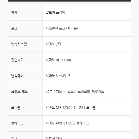
차체
알로이 프레임
포크
서스펜션 포크 (락아웃)
변속시스템
시마노 7단
뒷변속기
시마노 RD-TY300
변속레버
시마노 SL-M315
크랭크 세트
42T, 170mm 알로이 크랭크암, PVC가드
프리휠
시마노 MF-TZ500 14-28T 프리휠
브레이크
시마노 유압식 디스크 브레이크