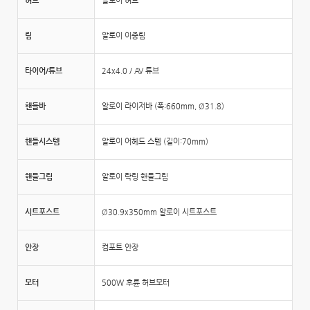
허브
알로이 허브
림
알로이 이중림
타이어/튜브
24x4.0 / AV 튜브
핸들바
알로이 라이저바 (폭:660mm, Ø31.8)
핸들시스템
알로이 어헤드 스템 (길이:70mm)
핸들그립
알로이 락링 핸들그립
시트포스트
Ø30.9x350mm 알로이 시트포스트
안장
컴포트 안장
모터
500W 후륜 허브모터