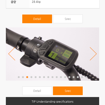
중량
28.4kg
Detail
Spec
Detail
Spec
TIP Understanding specifications