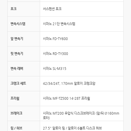
포크
서스펜션 포크
변속시스템
시마노 21단 변속시스템
앞 변속기
시마노 FD-TY600
뒷 변속기
시마노 RD-TY300
변속 레버
시마노 SL-M315
크랭크 세트
42/34/24T, 170mm 알로이 크랭크암
프리휠
시마노 MF-TZ500 14-28T 프리휠
브레이크
시마노 MT200 유압식 디스크브레이크 (앞/뒤:Ø160mm
로터)
림 / 허브
27.5" 알로이 림 / 알로이 6볼트 디스크 허브