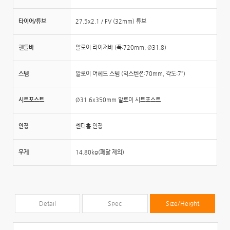
타이어/튜브
27.5x2.1 / FV (32mm) 튜브
핸들바
알로이 라이저바 (폭:720mm, Ø31.8)
스템
알로이 어헤드 스템 (익스텐션:70mm, 각도:7˚)
시트포스트
Ø31.6x350mm 알로이 시트포스트
안장
센터홀 안장
무게
14.80kg(페달 제외)
Detail
Spec
Size/Height