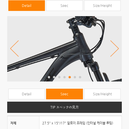
Detail
Spec
Size/Height
Detail
Spec
Size/Height
TIP スペックの見方
차체
27.5" x 15"/17" 알로이 프레임 (인터널 케이블 루팅)