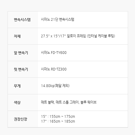
변속시스템
시마노 21단 변속시스템
차체
27.5" x 15"/17" 알로이 프레임 (인터널 케이블 루팅)
앞 변속기
시마노 FD-TY600
뒷 변속기
시마노 RD-TZ300
무게
14.80kg(페달 제외)
색상
매트 블랙, 매트 스톰 그레이, 블루 웨이브
15" : 155cm ~ 175cm
권장신장
17" : 165cm ~ 185cm