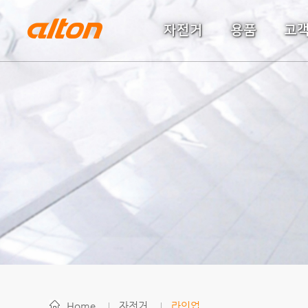
자전거
용품
고
Home
자전거
라인업