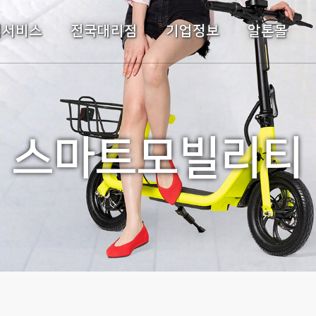
주메뉴바로가기
본문바로가기
객서비스
전국대리점
기업정보
알톤몰
스마트모빌리티