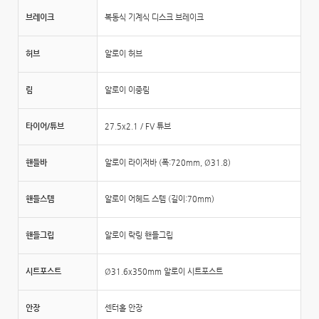
브레이크
복동식 기계식 디스크 브레이크
허브
알로이 허브
림
알로이 이중림
타이어/튜브
27.5x2.1 / FV 튜브
핸들바
알로이 라이저바 (폭:720mm, Ø31.8)
핸들스템
알로이 어헤드 스템 (길이:70mm)
핸들그립
알로이 락링 핸들그립
시트포스트
Ø31.6x350mm 알로이 시트포스트
안장
센터홀 안장