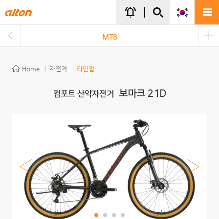
주메뉴바로가기
본문바로가기
notifications_active
MTB
Home
자전거
라인업
보마크 21D
컴포트 산악자전거