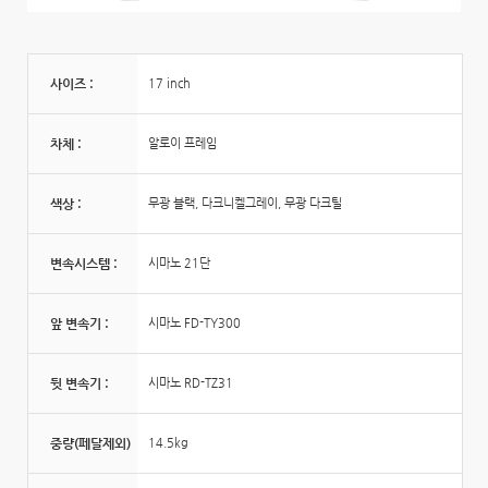
사이즈 :
17 inch
차체 :
알로이 프레임
색상 :
무광 블랙, 다크니켈그레이, 무광 다크틸
변속시스템 :
시마노 21단
앞 변속기 :
시마노 FD-TY300
뒷 변속기 :
시마노 RD-TZ31
중량(페달제외)
14.5kg