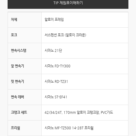
TIP 제원표이해하기
차체
알로이 프레임
포크
서스펜션 포크 (알로이 크라운)
변속시스템
시마노 21단
앞 변속기
시마노 FD-TY300
뒷 변속기
시마노 RD-TZ31
변속 레버
시마노 ST-EF41
크랭크 세트
42/34/24T, 170mm 알로이 크랭크암, PVC가드
프리휠
시마노 MF-TZ500 14-28T 프리휠