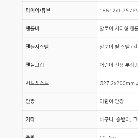
타이어/튜브
18&12x1.75 / 
핸들바
알로이 시티형 핸들바
핸들시스템
알로이 퀼 스템 (길
핸들그립
어린이 전용 부상방
시트포스트
Ø27.2x200m
안장
어린이 안장
기타
바구니, 흙받이, 
중량
10.7kg