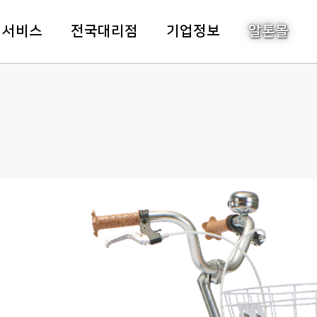
주메뉴바로가기
본문바로가기
객서비스
전국대리점
기업정보
알톤몰