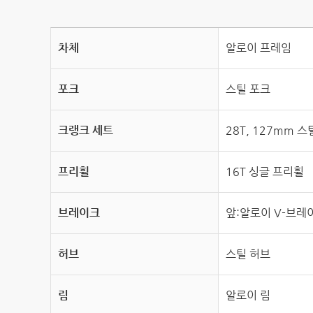
차체
알로이 프레임
포크
스틸 포크
크랭크 세트
28T, 127mm 
프리휠
16T 싱글 프리휠
브레이크
앞:알로이 V-브레
허브
스틸 허브
림
알로이 림