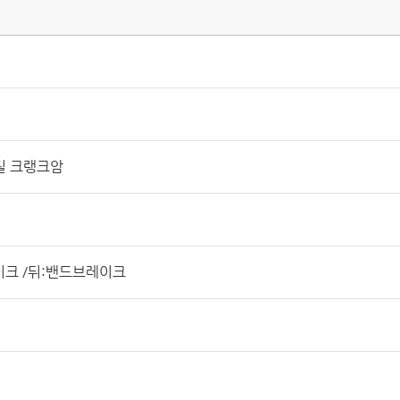
스틸 크랭크암
이크 /뒤:밴드브레이크