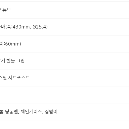
EV 튜브
(폭:430mm, Ø25.4)
이:60mm)
지 핸들 그립
m 스틸 시트포스트
크롬 딩동벨, 체인케이스, 짐받이