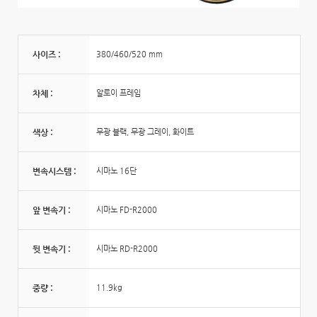
사이즈 :
380/460/520 mm
차체 :
알로이 프레임
색상 :
무광 블랙, 무광 그레이, 화이트
변속시스템 :
시마노 16단
앞 변속기 :
시마노 FD-R2000
뒷 변속기 :
시마노 RD-R2000
중량 :
11.9kg