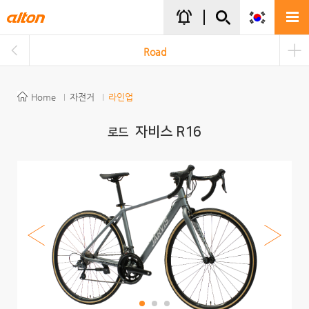
주메뉴바로가기
본문바로가기
notifications_active
Road
Home
자전거
라인업
자비스 R16
로드