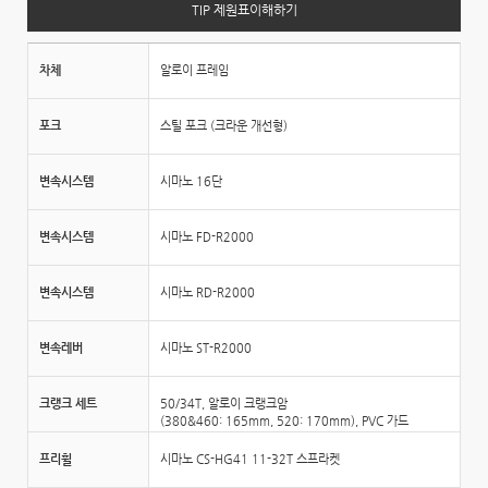
TIP 제원표이해하기
차체
알로이 프레임
포크
스틸 포크 (크라운 개선형)
변속시스템
시마노 16단
변속시스템
시마노 FD-R2000
변속시스템
시마노 RD-R2000
변속레버
시마노 ST-R2000
크랭크 세트
50/34T, 알로이 크랭크암
(380&460: 165mm, 520: 170mm), PVC 가드
프리휠
시마노 CS-HG41 11-32T 스프라켓