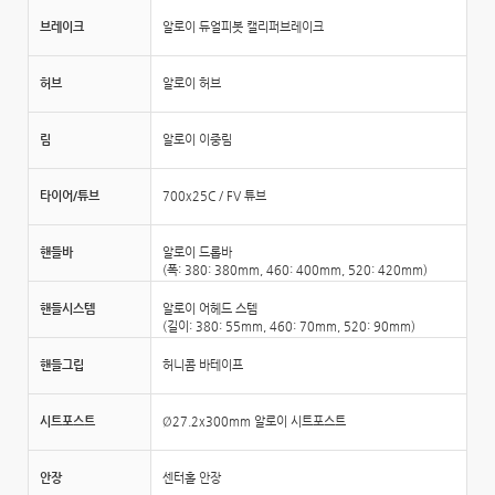
브레이크
알로이 듀얼피봇 캘리퍼브레이크
허브
알로이 허브
림
알로이 이중림
타이어/튜브
700x25C / FV 튜브
핸들바
알로이 드롭바
(폭: 380: 380mm, 460: 400mm, 520: 420mm)
핸들시스템
알로이 어헤드 스템
(길이: 380: 55mm, 460: 70mm, 520: 90mm)
핸들그립
허니콤 바테이프
시트포스트
Ø27.2x300mm 알로이 시트포스트
안장
센터홀 안장