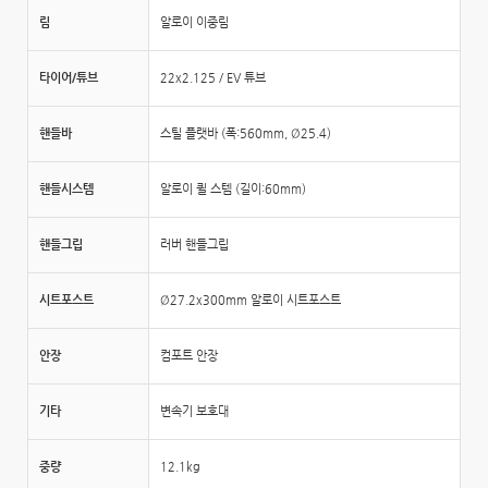
림
알로이 이중림
타이어/튜브
22x2.125 / EV 튜브
핸들바
스틸 플랫바 (폭:560mm, Ø25.4)
핸들시스템
알로이 퀼 스템 (길이:60mm)
핸들그립
러버 핸들그립
시트포스트
Ø27.2x300mm 알로이 시트포스트
안장
컴포트 안장
기타
변속기 보호대
중량
12.1kg