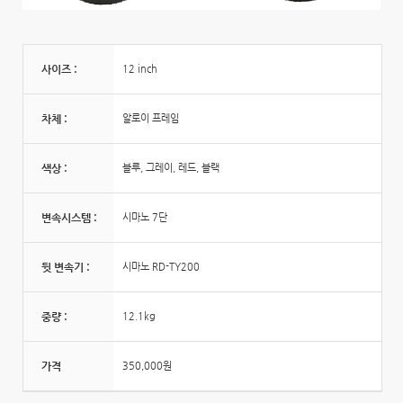
사이즈 :
12 inch
차체 :
알로이 프레임
색상 :
블루, 그레이, 레드, 블랙
변속시스템 :
시마노 7단
뒷 변속기 :
시마노 RD-TY200
중량 :
12.1kg
가격
350,000원