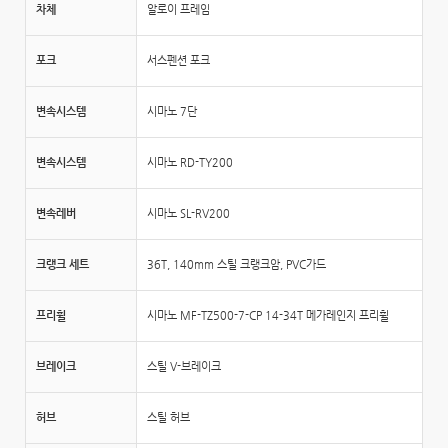
차체
알로이 프레임
포크
서스펜션 포크
변속시스템
시마노 7단
변속시스템
시마노 RD-TY200
변속레버
시마노 SL-RV200
크랭크 세트
36T, 140mm 스틸 크랭크암, PVC가드
프리휠
시마노 MF-TZ500-7-CP 14-34T 메가레인지 프리휠
브레이크
스틸 V-브레이크
허브
스틸 허브