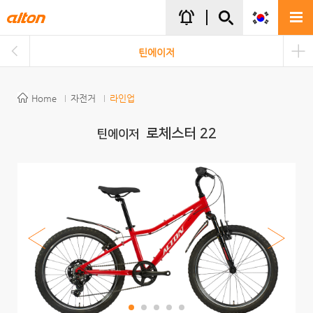
주메뉴바로가기
본문바로가기
notifications_active
틴에이저
Home
자전거
라인업
로체스터 22
틴에이저