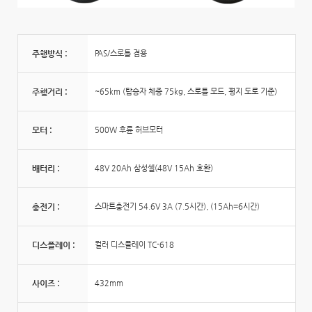
주행방식 :
PAS/스로틀 겸용
주행거리 :
~65km (탑승자 체중 75kg, 스로틀 모드, 평지 도로 기준)
모터 :
500W 후륜 허브모터
배터리 :
48V 20Ah 삼성셀(48V 15Ah 호환)
충전기 :
스마트충전기 54.6V 3A (7.5시간), (15Ah=6시간)
디스플레이 :
컬러 디스플레이 TC-618
사이즈 :
432mm