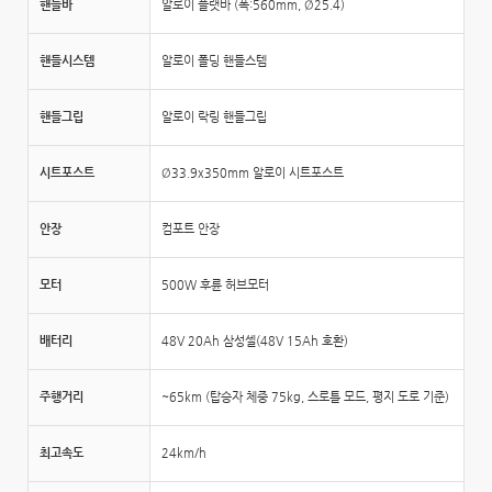
핸들바
알로이 플랫바 (폭:560mm, Ø25.4)
핸들시스템
알로이 폴딩 핸들스템
핸들그립
알로이 락링 핸들그립
시트포스트
Ø33.9x350mm 알로이 시트포스트
안장
컴포트 안장
모터
500W 후륜 허브모터
배터리
48V 20Ah 삼성셀(48V 15Ah 호환)
주행거리
~65km (탑승자 체중 75kg, 스로틀 모드, 평지 도로 기준)
최고속도
24km/h