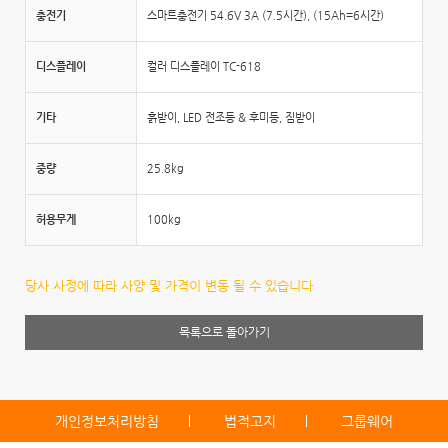
충전기
스마트충전기 54.6V 3A (7.5시간), (15Ah=6시간)
디스플레이
컬러 디스플레이 TC-618
기타
흙받이, LED 전조등 & 후미등, 짐받이
중량
25.8kg
허용무게
100kg
당사 사정에 따라 사양 및 가격이 변동 될 수 있습니다
목록으로 돌아가기
개인정보처리방침
법적고지
그룹웨어