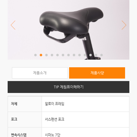
제품소개
제품사양
TIP 제원표이해하기
차체
알로이 프레임
포크
서스펜션 포크
변속시스템
시마노 7단