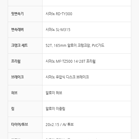
뒷변속기
시마노 RD-TY300
변속레버
시마노 SL-M315
크랭크 세트
52T, 165mm 알로이 크랭크암, PVC가드
프리휠
시마노 MF-TZ500 14-28T 프리휠
브레이크
시마노 유압식 디스크 브레이크
허브
알로이 허브
림
알로이 이중림
타이어/튜브
20x2.15 / AV 튜브