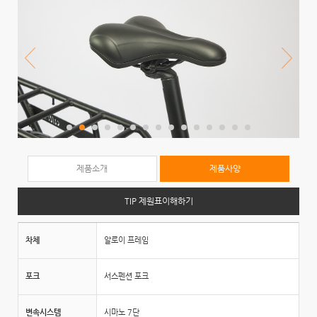
제품소개
제품사양
TIP 제원표이해하기
차체
알로이 프레임
포크
서스펜션 포크
변속시스템
시마노 7단