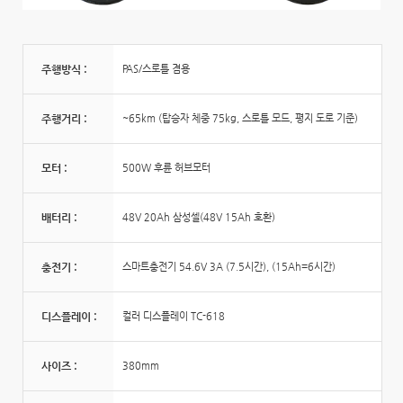
주행방식 :
PAS/스로틀 겸용
주행거리 :
~65km (탑승자 체중 75kg, 스로틀 모드, 평지 도로 기준)
모터 :
500W 후륜 허브모터
배터리 :
48V 20Ah 삼성셀(48V 15Ah 호환)
충전기 :
스마트충전기 54.6V 3A (7.5시간), (15Ah=6시간)
디스플레이 :
컬러 디스플레이 TC-618
사이즈 :
380mm