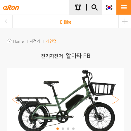
주메뉴바로가기
본문바로가기
notifications_active
E-Bike
Home
자전거
라인업
알마타 FB
전기자전거