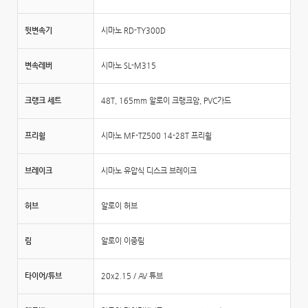
뒷변속기
시마노 RD-TY300D
변속레버
시마노 SL-M315
크랭크 세트
48T, 165mm 알로이 크랭크암, PVC가드
프리휠
시마노 MF-TZ500 14-28T 프리휠
브레이크
시마노 유압식 디스크 브레이크
허브
알로이 허브
림
알로이 이중림
타이어/튜브
20x2.15 / AV 튜브