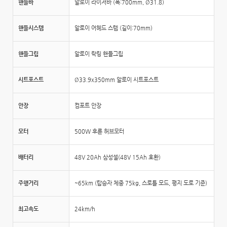
핸들바
알로이 라이저바 (폭:700mm, Ø31.8)
핸들시스템
알로이 어헤드 스템 (길이:70mm)
핸들그립
알로이 락링 핸들그립
시트포스트
Ø33.9x350mm 알로이 시트포스트
안장
컴포트 안장
모터
500W 후륜 허브모터
배터리
48V 20Ah 삼성셀(48V 15Ah 호환)
주행거리
~65km (탑승자 체중 75kg, 스로틀 모드, 평지 도로 기준)
최고속도
24km/h