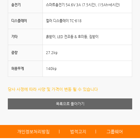
충전기
스마트충전기 54.6V 3A (7.5시간), (15Ah=6시간)
디스플레이
컬러 디스플레이 TC-618
기타
흙받이, LED 전조등 & 후미등, 짐받이
중량
27.2kg
허용무게
140kg
당사 사정에 따라 사양 및 가격이 변동 될 수 있습니다
목록으로 돌아가기
개인정보처리방침
법적고지
그룹웨어