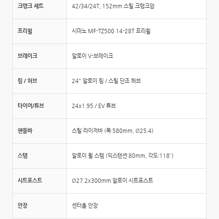
크랭크 세트
42/34/24T, 152mm 스틸 크랭크암
프리휠
시마노 MF-TZ500 14-28T 프리휠
브레이크
알로이 V-브레이크
림 / 허브
24" 알로이 림 / 스틸 단조 허브
타이어/튜브
24x1.95 / EV 튜브
핸들바
스틸 라이저바 (폭:580mm, Ø25.4)
스템
알로이 퀼 스템 (익스텐션:80mm, 각도:118˚)
시트포스트
Ø27.2x300mm 알로이 시트포스트
안장
센터홀 안장