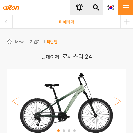
주메뉴바로가기
본문바로가기
notifications_active
틴에이저
Home
자전거
라인업
로체스터 24
틴에이저