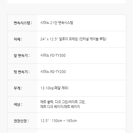
변속시스템 :
시마노 21단 변속시스템
차체 :
24" x 12.5" 알로이 프레임 (인터널 케이블 루팅)
앞 변속기 :
시마노 FD-TY300
뒷 변속기 :
시마노 RD-TY200
무게 :
13.10kg(페달 제외)
매트 블랙, 다크 그린/라이트 그린,
색상 :
매트 다크 베이지/매트 베이지
권장신장 :
12.5" : 150cm ~ 165cm