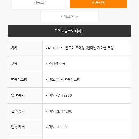
제품소개
제품사양
사이즈/신장
TIP 제원표이해하기
차체
24" x 12.5" 알로이 프레임 (인터널 케이블 루팅)
포크
서스펜션 포크
변속시스템
시마노 21단 변속시스템
앞 변속기
시마노 FD-TY300
뒷 변속기
시마노 RD-TY200
변속 레버
시마노 ST-EF41