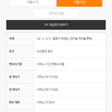
제품소개
제품사양
사이즈/신장
TIP 제원표이해하기
차체
24" x 12.5" 알로이 프레임 (인터널 케이블 루팅)
포크
서스펜션 포크
변속시스템
시마노 21단 변속시스템
앞 변속기
시마노 FD-TY300
뒷 변속기
시마노 RD-TY300
변속 레버
시마노 ST-EF41