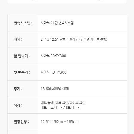
변속시스템 :
시마노 21단 변속시스템
차체 :
24" x 12.5" 알로이 프레임 (인터널 케이블 루팅)
앞 변속기 :
시마노 FD-TY300
뒷 변속기 :
시마노 RD-TY300
무게 :
13.60kg(페달 제외)
매트 블랙, 다크 그린/라이트 그린,
색상 :
매트 다크 베이지/매트 베이지
권장신장 :
12.5" : 150cm ~ 165cm