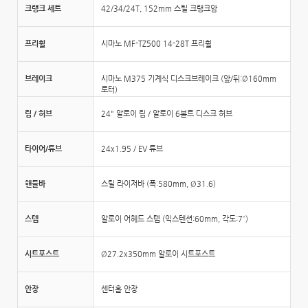
크랭크 세트
42/34/24T, 152mm 스틸 크랭크암
프리휠
시마노 MF-TZ500 14-28T 프리휠
브레이크
시마노 M375 기계식 디스크브레이크 (앞/뒤:Ø160mm
로터)
림 / 허브
24" 알로이 림 / 알로이 6볼트 디스크 허브
타이어/튜브
24x1.95 / EV 튜브
핸들바
스틸 라이저바 (폭:580mm, Ø31.6)
스템
알로이 어헤드 스템 (익스텐션:60mm, 각도:7˚)
시트포스트
Ø27.2x350mm 알로이 시트포스트
안장
센터홀 안장