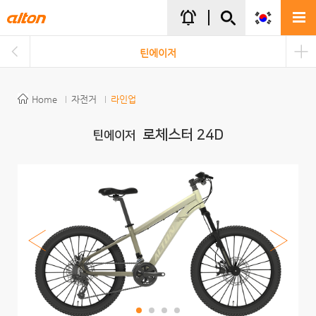
주메뉴바로가기
본문바로가기
notifications_active
틴에이저
Home
자전거
라인업
로체스터 24D
틴에이저