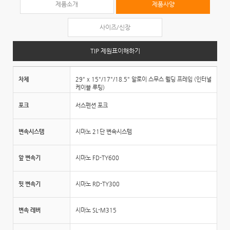
제품소개
제품사양
사이즈/신장
TIP 제원표이해하기
차체
29" x 15"/17"/18.5" 알로이 스무스 웰딩 프레임 (인터널
케이블 루팅)
포크
서스펜션 포크
변속시스템
시마노 21단 변속시스템
앞 변속기
시마노 FD-TY600
뒷 변속기
시마노 RD-TY300
변속 레버
시마노 SL-M315