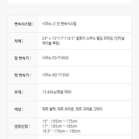
변속시스템 :
시마노 21단 변속시스템
29" x 15"/17"/18.5" 알로이 스무스 웰딩 프레임 (인터널
차체 :
케이블 루팅)
앞 변속기 :
시마노 FD-TY600
뒷 변속기 :
시마노 RD-TY300
무게 :
15.60kg(페달 제외)
색상 :
매트 블랙, 매트 브라운, 매트 크레용 그레이
15" : 155cm ~ 175cm
권장신장 :
17" : 165cm ~ 185cm
18.5" : 170cm ~ 190cm