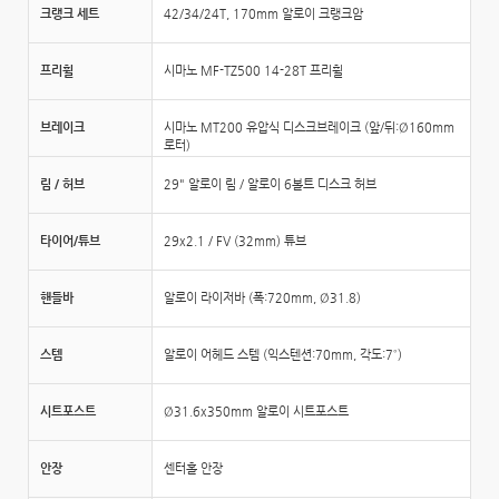
크랭크 세트
42/34/24T, 170mm 알로이 크랭크암
프리휠
시마노 MF-TZ500 14-28T 프리휠
브레이크
시마노 MT200 유압식 디스크브레이크 (앞/뒤:Ø160mm
로터)
림 / 허브
29" 알로이 림 / 알로이 6볼트 디스크 허브
타이어/튜브
29x2.1 / FV (32mm) 튜브
핸들바
알로이 라이저바 (폭:720mm, Ø31.8)
스템
알로이 어헤드 스템 (익스텐션:70mm, 각도:7˚)
시트포스트
Ø31.6x350mm 알로이 시트포스트
안장
센터홀 안장