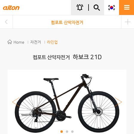
주메뉴바로가기
본문바로가기
notifications_active
컴포트 산악자전거
Home
자전거
라인업
하보크 21D
컴포트 산악자전거