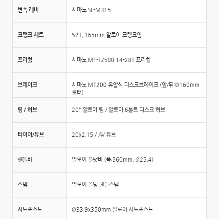
변속 레버
시마노 SL-M315
크랭크 세트
52T, 165mm 알로이 크랭크암
프리휠
시마노 MF-TZ500 14-28T 프리휠
브레이크
시마노 MT200 유압식 디스크브레이크 (앞/뒤:Ø160mm
로터)
림 / 허브
20" 알로이 림 / 알로이 6볼트 디스크 허브
타이어/튜브
20x2.15 / AV 튜브
핸들바
알로이 플랫바 (폭:560mm, Ø25.4)
스템
알로이 폴딩 핸들스템
시트포스트
Ø33.9x350mm 알로이 시트포스트