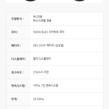
PAS전용
주행방식 :
PAS/스로틀 겸용
모터 :
500W BLDC 리어허브 모터
배터리 :
48V 20Ah 배터리 (삼성셀)
디스플레이 :
컬러 디스플레이
최고속도 :
25km/h 미만
변속시스템 :
시마노 7단 변속시스템
무게 :
26.00kg