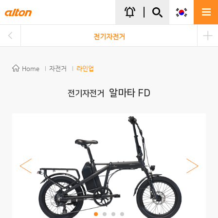
주메뉴바로가기
본문바로가기
notifications_active
전기자전거
Home
자전거
라인업
알마타 FD
전기자전거