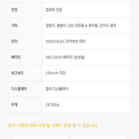
안장
컴포트 안장
기타
짐받이, 흙받이, LED 전조등 & 후미등, 전자식 경적
모터
500W BLDC 리어허브 모터
배터리
48V 20Ah 배터리 (삼성셀)
최고속도
25km/h 미만
디스플레이
컬러 디스플레이
무게
26.00kg
당사 사정에 따라 사양 및 가격이 변동 될 수 있습니다