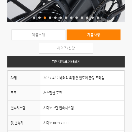
제품소개
제품사양
사이즈/신장
TIP 제원표이해하기
차체
20" x 432 배터리 외장형 알로이 폴딩 프레임
포크
서스펜션 포크
변속시스템
시마노 7단 변속시스템
뒷 변속기
시마노 RD-TY300