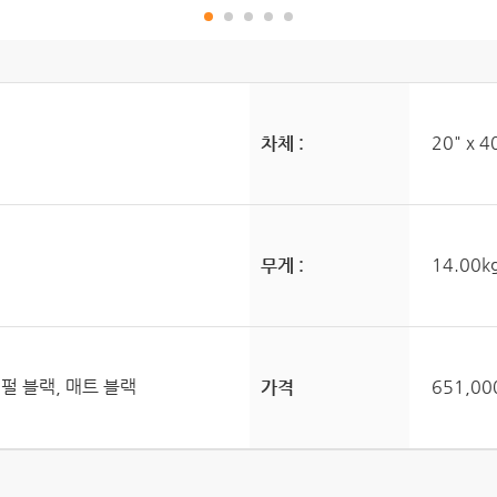
20" x
차체 :
14.00
무게 :
 펄 블랙, 매트 블랙
651,0
가격