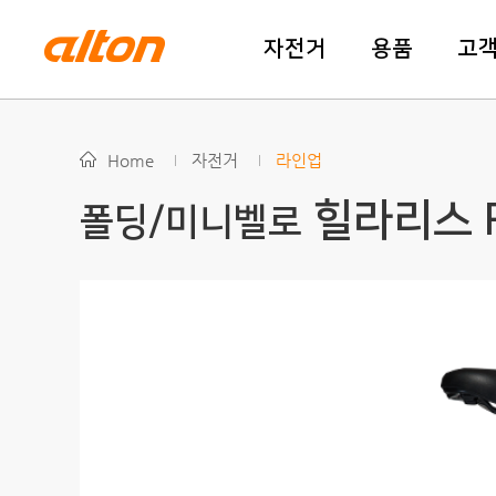
자전거
용품
고
Home
자전거
라인업
힐라리스 
폴딩/미니벨로