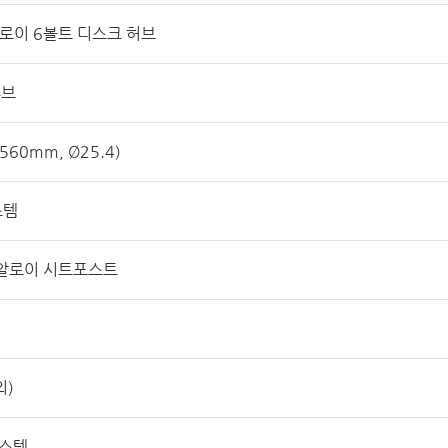
 알로이 6볼트 디스크 허브
튜브
60mm, Ø25.4)
스템
m 알로이 시트포스트
외)
시스템