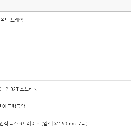
이 폴딩 프레임
0
0 12-32T 스프라켓
알로이 크랭크암
유압식 디스크브레이크 (앞/뒤:Ø160mm 로터)