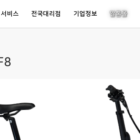
주메뉴바로가기
본문바로가기
객서비스
전국대리점
기업정보
알톤몰
F8