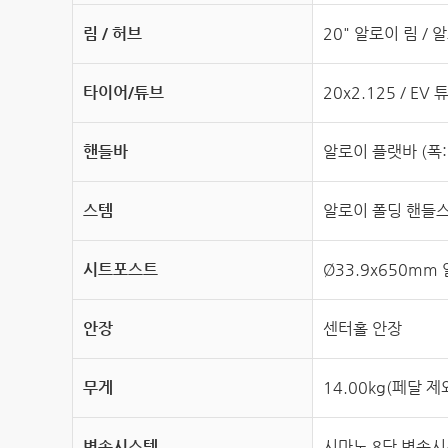
림 / 허브
20" 알로이 림 /
타이어/튜브
20x2.125 / EV 
핸들바
알로이 플랫바 (폭:5
스템
알로이 폴딩 핸들
시트포스트
Ø33.9x650m
안장
센터홀 안장
무게
14.00kg(페달 제
변속시스템
시마노 8단 변속