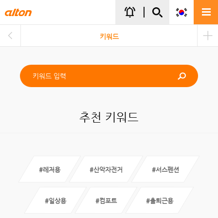
주메뉴바로가기
본문바로가기
notifications_active
키워드
추천 키워드
#레저용
#산악자전거
#서스펜션
#일상용
#컴포트
#출퇴근용