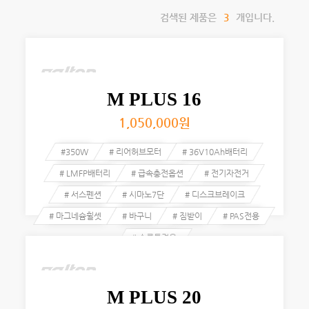
검색된 제품은
3
개입니다.
M PLUS 16
1,050,000
원
#350W
# 리어허브모터
# 36V10Ah배터리
# LMFP배터리
# 급속충전옵션
# 전기자전거
# 서스펜션
# 시마노7단
# 디스크브레이크
# 마그네슘휠셋
# 바구니
# 짐받이
# PAS전용
# 스로틀겸용
M PLUS 20