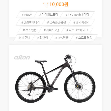
1,110,000
원
#350W
# 리어허브모터
# 36V10Ah배터리
# LMFP배터리
# 급속충전옵션
# 전기자전거
# 서스펜션
# 시마노7단
# 디스크브레이크
# 바구니
# 짐받이
# PAS전용
# 스로틀겸용