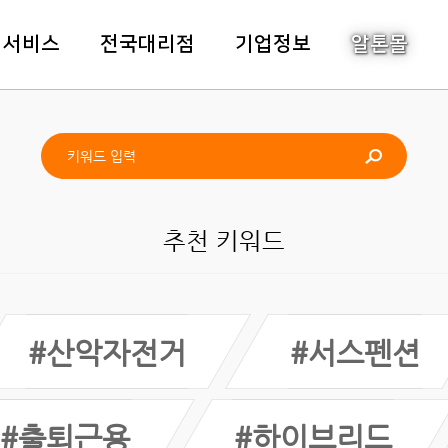
주메뉴바로가기
본문바로가기
객서비스
전국대리점
기업정보
알톤몰
추천 키워드
#산악자전거
#서스펜션
#출퇴근용
#하이브리드