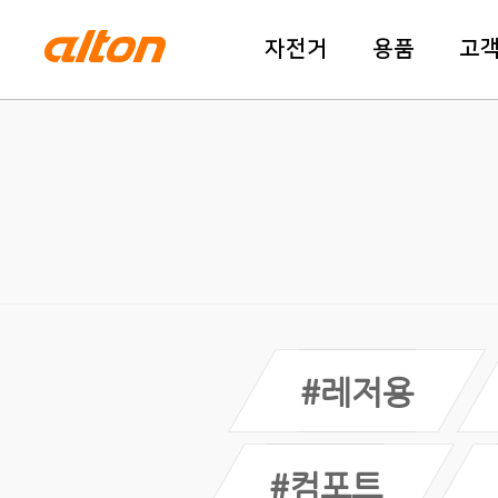
자전거
용품
고
#레저용
#컴포트