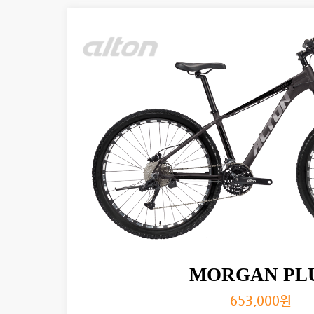
MORGAN PL
653,000
원