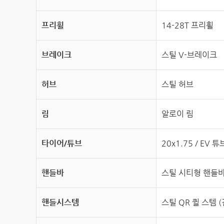
프리휠
14-28T 프리휠
브레이크
스틸 V-브레이크
허브
스틸 허브
림
알로이 림
타이어/튜브
20x1.75 / EV 튜
핸들바
스틸 시티형 핸들바 
핸들시스템
스틸 QR 퀼 스템 