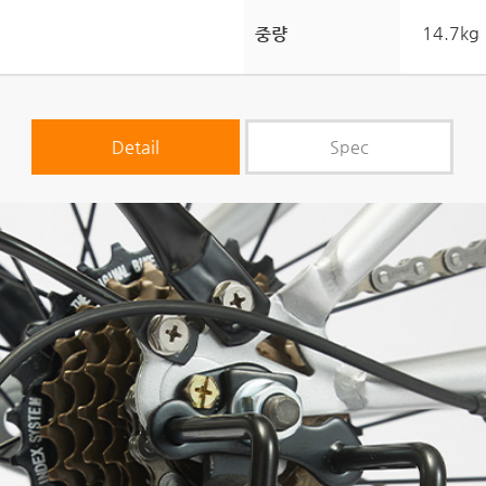
14.7kg
중량
Detail
Spec