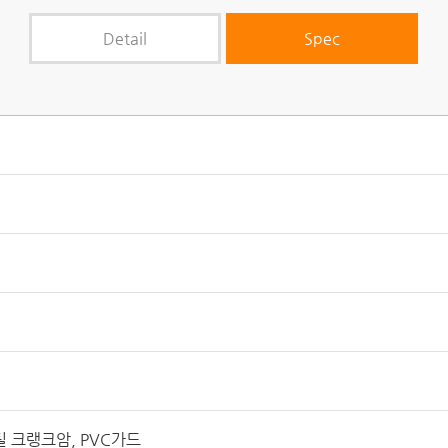
Detail
Spec
스틸 크랭크암, PVC가드