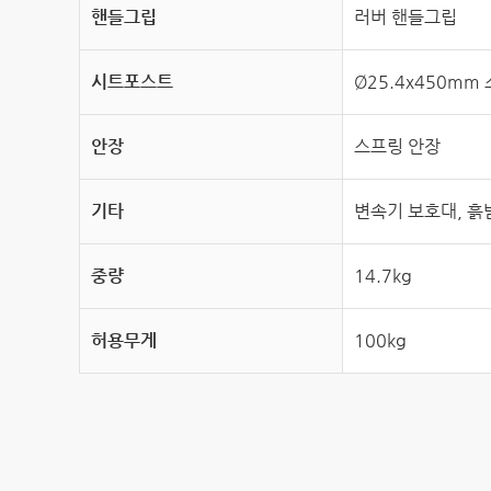
핸들그립
러버 핸들그립
시트포스트
Ø25.4x450m
안장
스프링 안장
기타
변속기 보호대, 흙
중량
14.7kg
허용무게
100kg