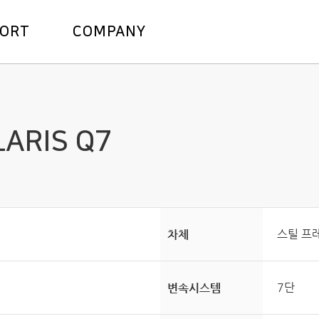
주메뉴바로가기
본문바로가기
PORT
COMPANY
LARIS Q7
스틸 프
차체
7단
변속시스템