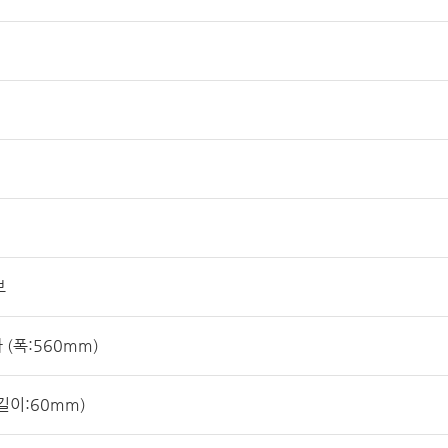
브
(폭:560mm)
(길이:60mm)