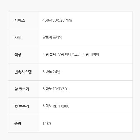
사이즈
460/490/520 mm
차체
알로이 프레임
색상
무광 블랙, 무광 아마존그린, 무광 네이비
변속시스템
시마노 24단
앞 변속기
시마노 FD-TY601
뒷 변속기
시마노 RD-TX800
중량
14kg