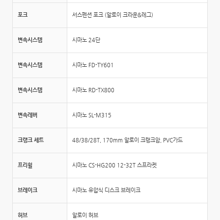
포크
서스펜션 포크 (알로이 크라운&레그)
변속시스템
시마노 24단
변속시스템
시마노 FD-TY601
변속시스템
시마노 RD-TX800
변속레버
시마노 SL-M315
크랭크 세트
48/38/28T, 170mm 알로이 크랭크암, PVC가드
프리휠
시마노 CS-HG200 12-32T 스프라켓
브레이크
시마노 유압식 디스크 브레이크
허브
알로이 허브