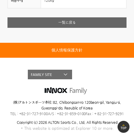
허용무게
120kg
一覧に戻る
個人情報保護方針
FAMILY SITE
(株)アルトンスポーツ本社
:
82, Chilbongsan-ro 120beon-gil, Yangju-si,
Gyeonggi-do, Republic of Korea
TEL : +82-31-727–9100
A/S : +82-31-859–0100
Fax : + 82-31-727–9291
Copyright (c) 2026 ALTON Sports Co., Ltd,
All Rights Reserved
* This website is optimized at Explorer 10 or more.