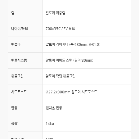
림
알로이 이중림
타이어/튜브
700x35C / FV 튜브
핸들바
알로이 라이저바 (폭:680mm, Ø31.8)
핸들시스템
알로이 어헤드 스템 (길이:80mm)
핸들그립
알로이 락링 핸들그립
시트포스트
Ø27.2x300mm 알로이 시트포스트
안장
센터홀 안장
중량
14kg