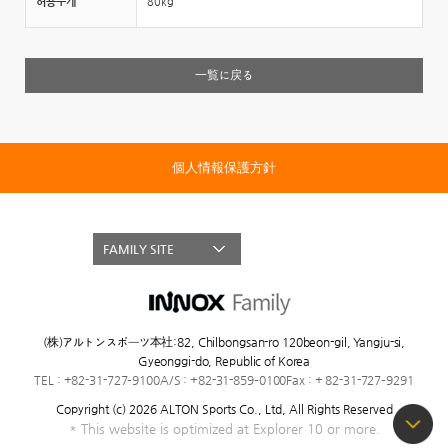
허용무게
80kg
一覧に戻る
個人情報保護方針
FAMILY SITE
(株)アルトンスポーツ本社
:
82, Chilbongsan-ro 120beon-gil, Yangju-si,
Gyeonggi-do, Republic of Korea
TEL : +82-31-727–9100
A/S : +82-31-859–0100
Fax : + 82-31-727–9291
Copyright (c) 2026 ALTON Sports Co., Ltd,
All Rights Reserved
* This website is optimized at Explorer 10 or more.