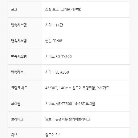
포크
스틸 포크 (크라운 개선형)
변속시스템
시마노 14단
변속시스템
썬런 FD-08
변속시스템
시마노 RD-TY200
변속레버
시마노 SL-A050
크랭크 세트
46/30T, 140mm 알로이 크랭크암, PVC가드
프리휠
시마노 MF-TZ500 14-28T 프리휠
브레이크
알로이 듀얼피봇 캘리퍼브레이크
허브
알로이 허브