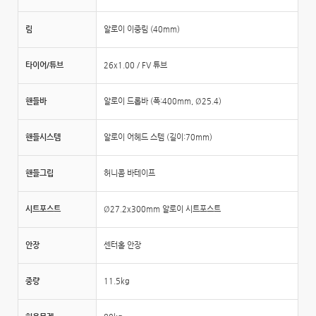
림
알로이 이중림 (40mm)
타이어/튜브
26x1.00 / FV 튜브
핸들바
알로이 드롭바 (폭:400mm, Ø25.4)
핸들시스템
알로이 어헤드 스템 (길이:70mm)
핸들그립
허니콤 바테이프
시트포스트
Ø27.2x300mm 알로이 시트포스트
안장
센터홀 안장
중량
11.5kg