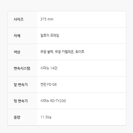
사이즈
375 mm
차체
알로이 프레임
색상
무광 블랙, 무광 카멜레온, 화이트
변속시스템
시마노 14단
앞 변속기
썬런 FD-08
뒷 변속기
시마노 RD-TY200
중량
11.5kg