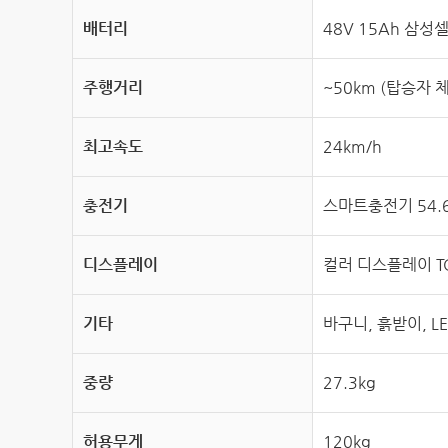
배터리
48V 15Ah 삼성셀
주행거리
~50km (탑승자 체
최고속도
24km/h
충전기
스마트충전기 54.6V
디스플레이
컬러 디스플레이 TC
기타
바구니, 흙받이, L
중량
27.3kg
허용무게
120kg