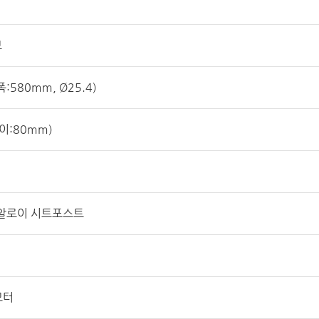
브
:580mm, Ø25.4)
이:80mm)
m 알로이 시트포스트
모터