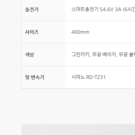
스마트충전기 54.6V 3A (6시간)
충전기
400mm
사이즈
그린카키, 무광 베이지, 무광 블
색상
시마노 RD-TZ31
뒷 변속기