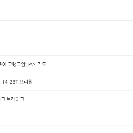
알로이 크랭크암, PVC가드
 14-28T 프리휠
스크 브레이크