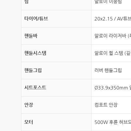
림
알로이 이중림
타이어/튜브
20x2.15 / AV튜
핸들바
알로이 라이저바 (폭
핸들시스템
알로이 퀼 스템 (길
핸들그립
러버 핸들그립
시트포스트
Ø33.9x350m
안장
컴포트 안장
모터
500W 후륜 허브