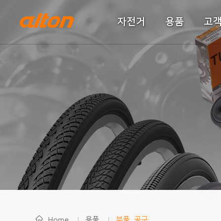
자전거
용품
고
Home
용품
부품, 공구