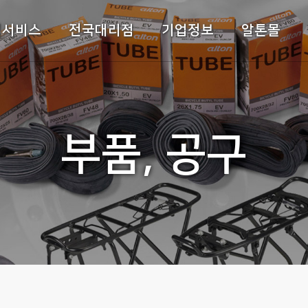
주메뉴바로가기
본문바로가기
객서비스
전국대리점
기업정보
알톤몰
부품, 공구