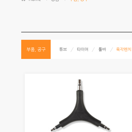
부품, 공구
튜브
타이어
툴바
육각렌치