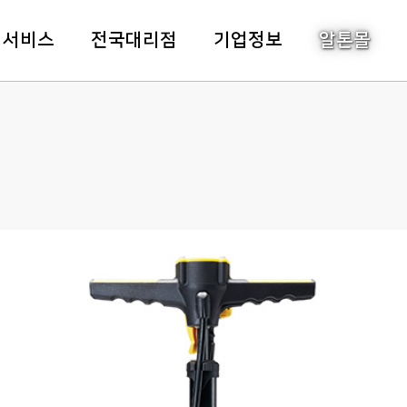
주메뉴바로가기
본문바로가기
객서비스
전국대리점
기업정보
알톤몰