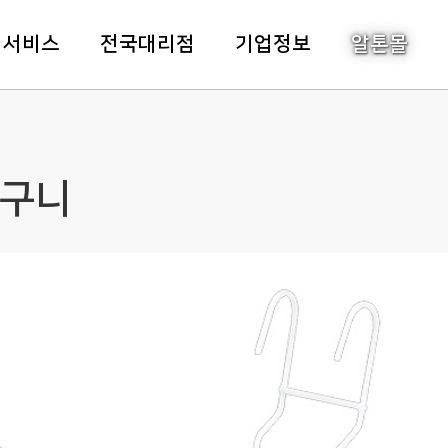
주메뉴바로가기
본문바로가기
객서비스
전국대리점
기업정보
알톤몰
바구니