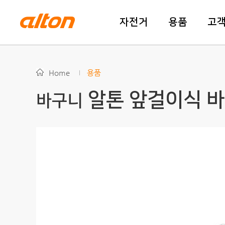
자전거
용품
고
Home
용품
알톤 앞걸이식 
바구니