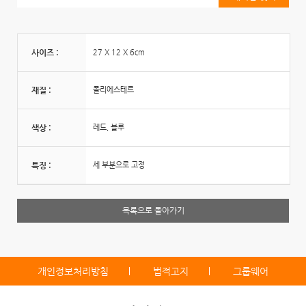
사이즈 :
27 X 12 X 6cm
재질 :
폴리에스테르
색상 :
레드, 블루
특징 :
세 부분으로 고정
목록으로 돌아가기
개인정보처리방침
법적고지
그룹웨어