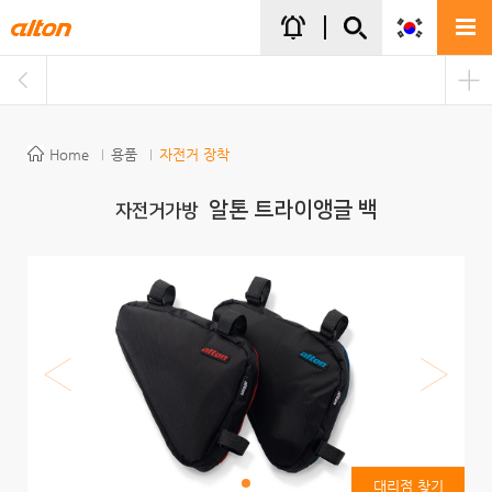
주메뉴바로가기
본문바로가기
notifications_active
Home
용품
자전거 장착
알톤 트라이앵글 백
자전거가방
대리점 찾기