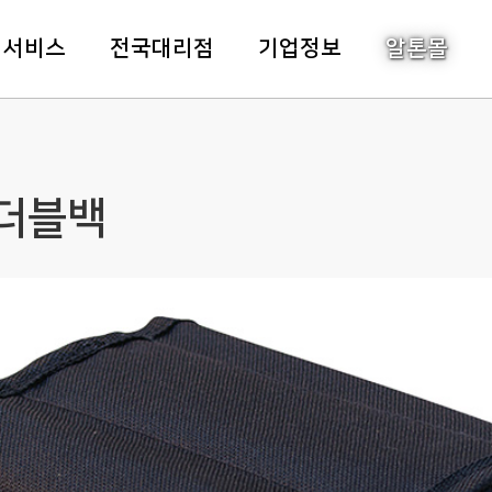
주메뉴바로가기
본문바로가기
객서비스
전국대리점
기업정보
알톤몰
 더블백