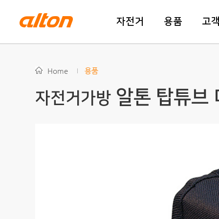
자전거
용품
고
Home
용품
알톤 탑튜브
자전거가방