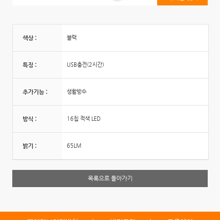
색상 :
블랙
특징 :
USB충전(2시간)
추가기능 :
생활방수
방식 :
16칩 적색 LED
밝기 :
65LM
목록으로 돌아가기