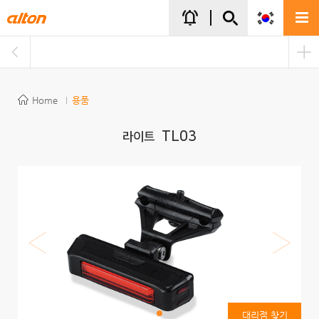
주메뉴바로가기
본문바로가기
notifications_active
Home
용품
TL03
라이트
대리점 찾기