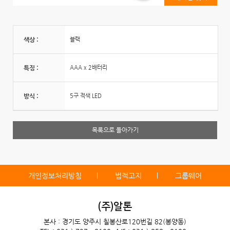
색상 :
블랙
특징 :
AAA x 2배터리
방식 :
5구 적색 LED
목록으로 돌아가기
개인정보처리방침
법적고지
그룹웨어
(주)알톤
본사 : 경기도 양주시 칠봉산로120번길 82(봉양동)