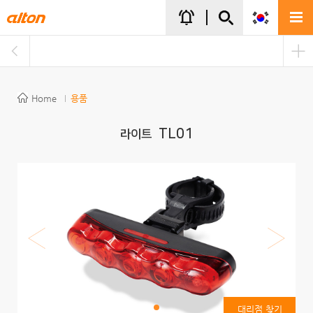
주메뉴바로가기
본문바로가기
notifications_active
Home
용품
TL01
라이트
대리점 찾기