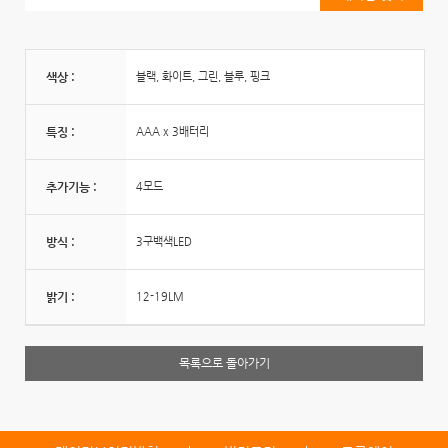
색상 :
블랙, 화이트, 그린, 블루, 핑크
특징 :
AAA x 3배터리
추가기능 :
4모드
방식 :
3구백색LED
밝기 :
12-19LM
목록으로 돌아가기