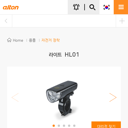
주메뉴바로가기
본문바로가기
notifications_active
Home
용품
자전거 장착
HL01
라이트
대리점 찾기