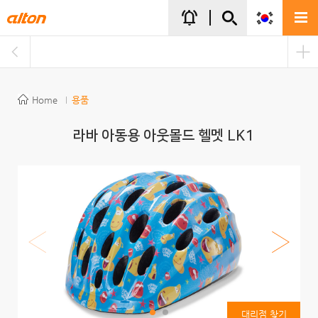
주메뉴바로가기
본문바로가기
notifications_active
Home
용품
라바 아동용 아웃몰드 헬멧 LK1
대리점 찾기