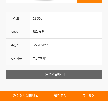
사이즈 :
52-55cm
색상 :
옐로, 블루
특징 :
경량화, 아웃몰드
추가기능 :
턱끈보호패드
목록으로 돌아가기
개인정보처리방침
법적고지
그룹웨어