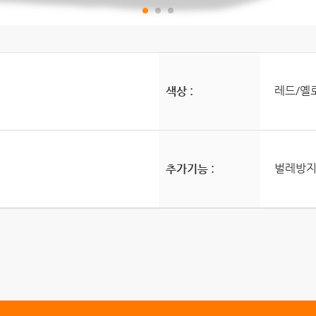
레드/옐로
색상 :
벌레방
추가기능 :