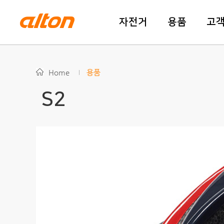
자전거
용품
고
Home
용품
S2