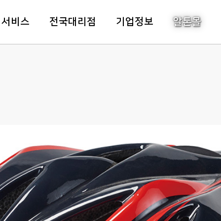
주메뉴바로가기
본문바로가기
객서비스
전국대리점
기업정보
알톤몰