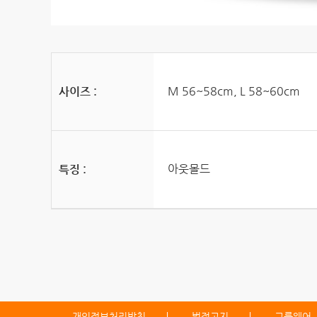
M 56~58cm, L 58~60cm
사이즈 :
아웃몰드
특징 :
개인정보처리방침
법적고지
그룹웨어