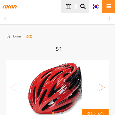
주메뉴바로가기
본문바로가기
notifications_active
Home
용품
S1
대리점 찾기