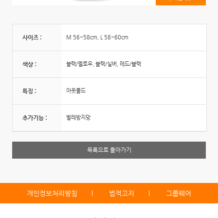
사이즈 :
M 56~58cm, L 58~60cm
색상 :
블랙/옐로우, 블랙/실버, 레드/블랙
특징 :
아웃몰드
추가기능 :
벌레방지망
목록으로 돌아가기
개인정보처리방침
법적고지
그룹웨어