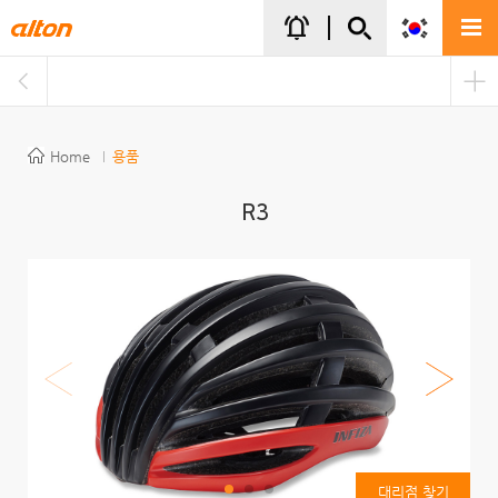
주메뉴바로가기
본문바로가기
notifications_active
Home
용품
R3
대리점 찾기