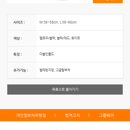
사이즈 :
M 56~58cm, L 58~60cm
색상 :
옐로우/블랙, 블랙/레드, 화이트
특징 :
더블인몰드
추가기능 :
벌레방지망, 고글탈부착
목록으로 돌아가기
개인정보처리방침
법적고지
그룹웨어